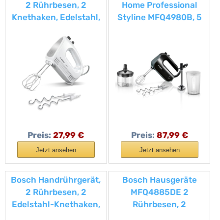
2 Rührbesen, 2
Home Professional
Knethaken, Edelstahl,
Styline MFQ4980B, 5
spülmaschinenfest, 4
Stufen, 2 Edelstahl
Stufen, Turbostufe,
Rührbesen- und
leicht, leise, 400 W,
Knethaken, Mixstab
weiß, CleverMixx
Edelstahl,
MFQ24200
Universalzerkleinerer,
850 W, schwarz/dark
silver
Preis:
27,99 €
Preis:
87,99 €
Jetzt ansehen
Jetzt ansehen
Bosch Handrührgerät,
Bosch Hausgeräte
2 Rührbesen, 2
MFQ4885DE 2
Edelstahl-Knethaken,
Rührbesen, 2
spülmaschinenfest, 5
Edelstahl-Knethaken,