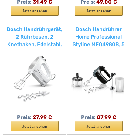
Preis:
31,49 €
Preis:
49,00 €
Jetzt ansehen
Jetzt ansehen
Bosch Handrührgerät,
Bosch Handrührer
2 Rührbesen, 2
Home Professional
Knethaken, Edelstahl,
Styline MFQ4980B, 5
spülmaschinenfest, 4
Stufen, 2 Edelstahl
Stufen, Turbostufe,
Rührbesen- und
leicht, leise, 400 W,
Knethaken, Mixstab
weiß, CleverMixx
Edelstahl,
MFQ24200
Universalzerkleinerer,
850 W, schwarz/dark
silver
Preis:
27,99 €
Preis:
87,99 €
Jetzt ansehen
Jetzt ansehen