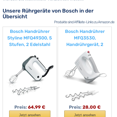
Unsere Rührgeräte von Bosch in der
Übersicht
Produkte sind Affiliate-Links zu Amazon.de
Bosch Handrührer
Bosch Handrührer
Styline MFQ49300, 5
MFQ3530,
Stufen, 2 Edelstahl
Handrührgerät, 2
Rührbesen- und
Rührbesen, 2
Knethaken,
Edelstahl-
Spiralkabel, 850 W,
Knethaken,spülmaschi
weiß/dark silver
nengeeignet, 5 Stufen,
450 W, weiß
Preis:
64,99 €
Preis:
28,00 €
Jetzt ansehen
Jetzt ansehen