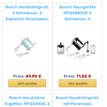
Bosch Handrührgerät,
Bosch Hausgeräte
2 Rührbesen, 2
MFQ4885DE 2
Edelstahl-Knethaken,
Rührbesen, 2
spülmaschinenfest, 5
Edelstahl-Knethaken,
Stufen plus
Schwarz, 575 W
Turbostufe, leicht, 500
W, farbig, türkis/silber,
MFQ40302
Preis:
49,90 €
Preis:
71,05 €
Jetzt ansehen
Jetzt ansehen
Bosch Handrührer
Bosch Handrührgerät,
ErgoMixx MFQ36400, 2
mit Pürierstab,