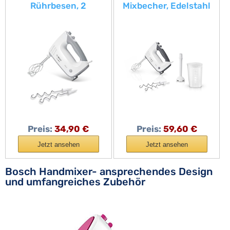
Rührbesen, 2
Mixbecher, Edelstahl
Edelstahl-Knethaken,
Rührer, Knethaken,
spülmaschinengeeigne
spülmaschinenfest, 5
t, 5 Stufen plus
Stufen plus
Turbostufe, 450 W,
Turbotaste, weiß/grau,
weiß
750 W, ErgoMixx
MFQ37470
Preis:
34,90 €
Preis:
59,60 €
Jetzt ansehen
Jetzt ansehen
Bosch Handmixer- ansprechendes Design
und umfangreiches Zubehör