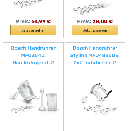
Preis:
64,99 €
Preis:
28,00 €
Jetzt ansehen
Jetzt ansehen
Bosch Handrührer
Bosch Handrührer
MFQ3540,
Styline MFQ4835DE,
Handrührgerät, 2
2x2 Rührbesen, 2
Rührbesen, 2
Edelstahl-Knethaken,
Edelstahl-Knethaken,
spülmaschinengeeigne
spülmaschinengeeigne
t, 575 W, weiß
t, 5 Stufen, Pürierstab,
Mixbecher, 450 W, weiß