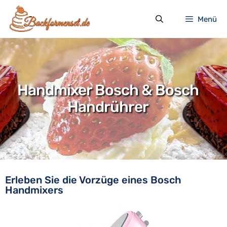
Zum
Inhalt
Menü
springen
Handmixer Bosch & Bosch
Handrührer
Erleben Sie die Vorzüge eines Bosch
Handmixers