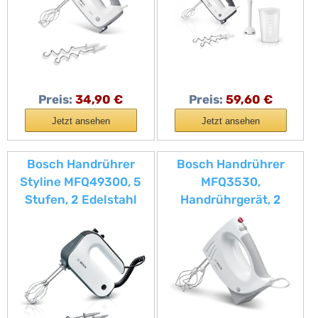
Turbostufe, 450 W,
Turbotaste, weiß/grau,
weiß
750 W, ErgoMixx
MFQ37470
Preis:
34,90 €
Preis:
59,60 €
Jetzt ansehen
Jetzt ansehen
Bosch Handrührer
Bosch Handrührer
Styline MFQ49300, 5
MFQ3530,
Stufen, 2 Edelstahl
Handrührgerät, 2
Rührbesen- und
Rührbesen, 2
Knethaken,
Edelstahl-
Spiralkabel, 850 W,
Knethaken,spülmaschi
weiß/dark silver
nengeeignet, 5 Stufen,
450 W, weiß