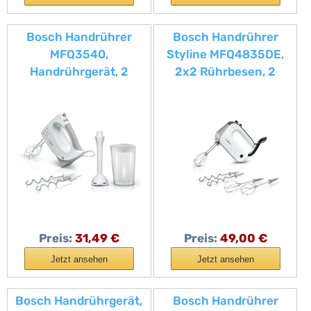
Bosch Handrührer
Bosch Handrührer
MFQ3540,
Styline MFQ4835DE,
Handrührgerät, 2
2x2 Rührbesen, 2
Rührbesen, 2
Edelstahl-Knethaken,
Edelstahl-Knethaken,
spülmaschinengeeigne
spülmaschinengeeigne
t, 575 W, weiß
t, 5 Stufen, Pürierstab,
Mixbecher, 450 W, weiß
Preis:
31,49 €
Preis:
49,00 €
Jetzt ansehen
Jetzt ansehen
Bosch Handrührgerät,
Bosch Handrührer