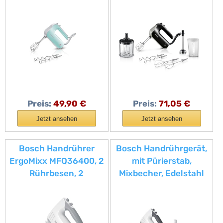
Stufen plus
Schwarz, 575 W
Turbostufe, leicht, 500
W, farbig, türkis/silber,
MFQ40302
Preis:
49,90 €
Preis:
71,05 €
Jetzt ansehen
Jetzt ansehen
Bosch Handrührer
Bosch Handrührgerät,
ErgoMixx MFQ36400, 2
mit Pürierstab,
Rührbesen, 2
Mixbecher, Edelstahl
Edelstahl-Knethaken,
Rührer, Knethaken,
spülmaschinengeeigne
spülmaschinenfest, 5
t, 5 Stufen plus
Stufen plus