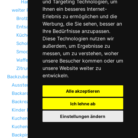
und Targeting Technologien, um
Handmixer Weiß
Ihnen ein besseres Internet-
weiter Produkte
Erlebnis zu ermöglichen und die
Brotbackautomat
Werbung, die Sie sehen, besser an
Entsafter & Saftpresse
Ihre Bedürfnisse anzupassen.
Küchenmaschine zum Backen
Diese Technologien nutzen wir
Schokoladenfondue
außerdem, um Ergebnisse zu
Smoothie Maker & Standmixer
messen, um zu verstehen, woher
Waffeleisen & Waffelautomat
unsere Besucher kommen oder um
unsere Website weiter zu
Zitruspresse & Limettenpresse
entwickeln.
Backzubehör
Ausstechformen
Alle akzeptieren
Backaroma
Backrezepte
Ich lehne ab
Kinder Backset
Einstellungen ändern
Kuchenbox
Kuchenkerzen
Backpinsel